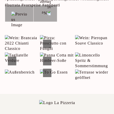
#burrata #vorspeise #antipasti